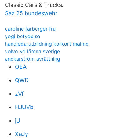
Classic Cars & Trucks.
Saz 25 bundeswehr
caroline farberger fru
yogi betydelse
handledarutbildning körkort malmö
volvo vd lämna sverige
anckarström avrättning
OEA
QWD
zVf
HJUVb
jU
XaJy