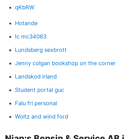
qKbRW
Hotande
Ic mc34063
Lundsberg sexbrott
Jenny colgan bookshop on the corner
Landskod irland
Student portal guc
Falu fri personal
Woltz and wind ford
Nian:s Bensin & Service AB i